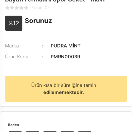
(Yorum 0)
Sorunuz
%12
Marka
PUDRA MİNT
Ürün Kodu
PMRN00039
Ürün kısa bir süreliğine temin
edilememektedir
.
Beden