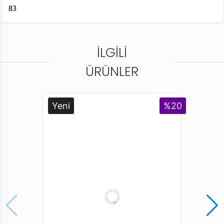
83
İLGILI
ÜRÜNLER
Yeni
%20