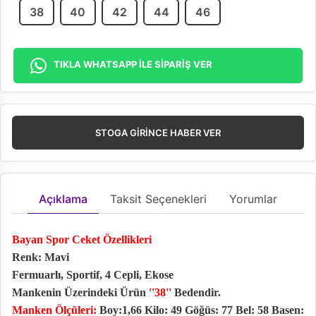
38
40
42
44
46
TIKLA WHATSAPP İLE SİPARİŞ VER
STOGA GIRINCE HABER VER
Açıklama
Taksit Seçenekleri
Yorumlar
Bayan Spor Ceket Özellikleri
Renk: Mavi
Fermuarlı, Sportif, 4 Cepli, Ekose
Mankenin Üzerindeki Ürün
''38''
Bedendir.
Manken Ölçüleri:
Boy:1,66 Kilo: 49 Göğüs: 77 Bel: 58 Basen: