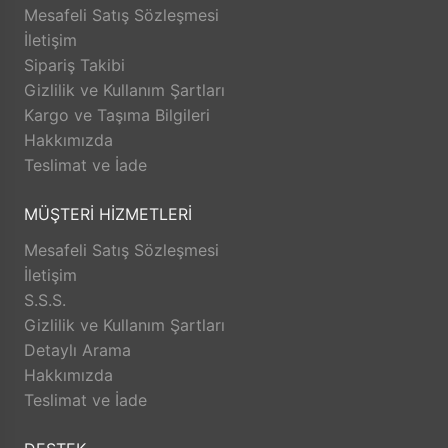
Mesafeli Satış Sözleşmesi
memnuniyetini artırmak amacıyla sürekli aktiviteler
İletişim
düzenleyerek eğitim ve bireysel gelişimini artırmak,
Sipariş Takibi
şeffaf yönetim ilkesi doğrultusunda bilgi, sorumluluk
Gizlilik ve Kullanım Şartları
paylaşımı ile yetkilendirilmiş takım ruhunu sürekli
Kargo ve Taşıma Bilgileri
zinde tutmak. • Müşterilerimiz ile işbirliğini her
Hakkımızda
fırsatta geliştirmeyi amaçlamaktayız.
Teslimat ve İade
MÜŞTERİ HİZMETLERİ
Mesafeli Satış Sözleşmesi
İletişim
S.S.S.
Gizlilik ve Kullanım Şartları
Detaylı Arama
Hakkımızda
Teslimat ve İade