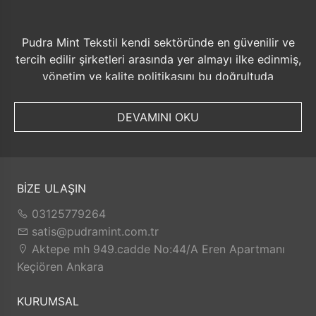
Pudra Mint Tekstil kendi sektöründe en güvenilir ve
tercih edilir şirketleri arasında yer almayı ilke edinmiş,
yönetim ve kalite politikasını bu doğrultuda
düzenlemiştir. Bu politikanın sürekliliğini sağlamak
amacıyla aşağıdaki ana başlıkları belirlemiştir. •
DEVAMINI OKU
Müşteri memnuniyeti odaklı yönetim sistemini
benimsemek ve sürekli ilerlemeyi sağlamak • Kalite
yönetim sisteminin uygulanmasını sağlamak ve
iyileştirme projelerinin zamanında gerçekleştirilmesi
BİZE ULAŞIN
için gerekli kaynağın ayrılması ve iş planının
oluşturulmasını, • Örme kumaş boya ve apre
03125779264
fabrikamızı hizmet ve kalite bakımından uluslar arası
satis@pudramint.com.tr
boyutta söz sahibi sanayi kuruluşları arasında
Aktepe mh 949.cadde No:44/A Eren Apartmanı
tanınırlığı arttırmak • Sürekli gelişimi sağlamak ve
Keçiören Ankara
bunu yaparken insana ve çevreye saygılı olmak •
Çalışanlarının sağlığını, güvenliğini, bugününü ve
KURUMSAL
yarınını güvence altına almak, bağlılığını ve