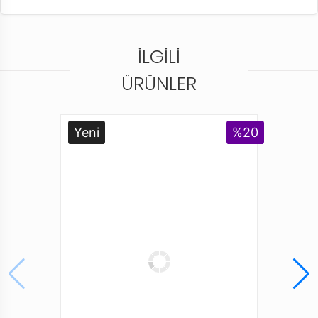
İLGILI
ÜRÜNLER
Yeni
%20