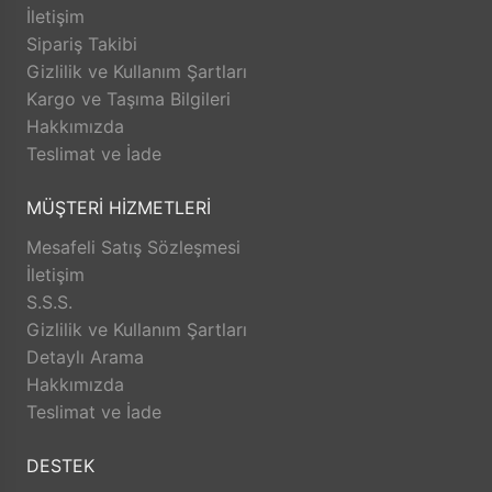
İletişim
düzenleyerek eğitim ve bireysel gelişimini artırmak,
Sipariş Takibi
şeffaf yönetim ilkesi doğrultusunda bilgi, sorumluluk
Gizlilik ve Kullanım Şartları
paylaşımı ile yetkilendirilmiş takım ruhunu sürekli
Kargo ve Taşıma Bilgileri
zinde tutmak. • Müşterilerimiz ile işbirliğini her
Hakkımızda
fırsatta geliştirmeyi amaçlamaktayız.
Teslimat ve İade
MÜŞTERİ HİZMETLERİ
Mesafeli Satış Sözleşmesi
İletişim
S.S.S.
Gizlilik ve Kullanım Şartları
Detaylı Arama
Hakkımızda
Teslimat ve İade
DESTEK