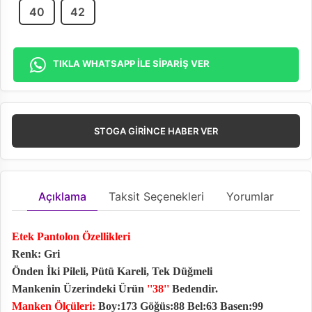
40
42
TIKLA WHATSAPP İLE SİPARİŞ VER
STOGA GIRINCE HABER VER
Açıklama
Taksit Seçenekleri
Yorumlar
Etek Pantolon Özellikleri
Renk: Gri
Önden İki Pileli, Pütü Kareli, Tek Düğmeli
Mankenin Üzerindeki Ürün
''38''
Bedendir.
Manken Ölçüleri:
Boy:173 Göğüs:88 Bel:63 Basen:99