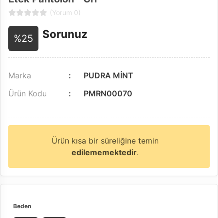
(Yorum 0)
Sorunuz
%25
Marka
PUDRA MİNT
Ürün Kodu
PMRN00070
Ürün kısa bir süreliğine temin
edilememektedir
.
Beden