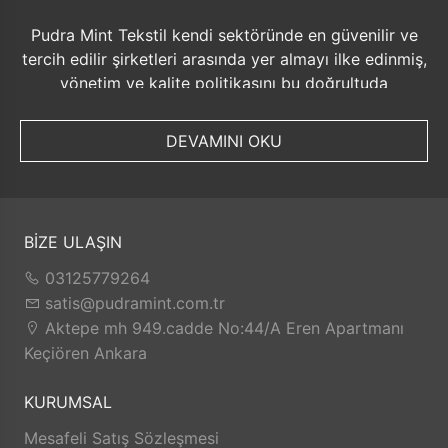
Pudra Mint Tekstil kendi sektöründe en güvenilir ve
tercih edilir şirketleri arasında yer almayı ilke edinmiş,
yönetim ve kalite politikasını bu doğrultuda
düzenlemiştir. Bu politikanın sürekliliğini sağlamak
amacıyla aşağıdaki ana başlıkları belirlemiştir. •
DEVAMINI OKU
Müşteri memnuniyeti odaklı yönetim sistemini
benimsemek ve sürekli ilerlemeyi sağlamak • Kalite
yönetim sisteminin uygulanmasını sağlamak ve
iyileştirme projelerinin zamanında gerçekleştirilmesi
BİZE ULAŞIN
için gerekli kaynağın ayrılması ve iş planının
oluşturulmasını, • Örme kumaş boya ve apre
03125779264
fabrikamızı hizmet ve kalite bakımından uluslar arası
satis@pudramint.com.tr
boyutta söz sahibi sanayi kuruluşları arasında
Aktepe mh 949.cadde No:44/A Eren Apartmanı
tanınırlığı arttırmak • Sürekli gelişimi sağlamak ve
Keçiören Ankara
bunu yaparken insana ve çevreye saygılı olmak •
Çalışanlarının sağlığını, güvenliğini, bugününü ve
KURUMSAL
yarınını güvence altına almak, bağlılığını ve
Mesafeli Satış Sözleşmesi
memnuniyetini artırmak amacıyla sürekli aktiviteler