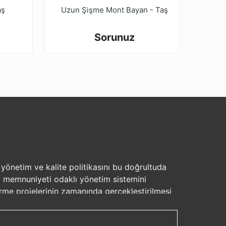
aş
Uzun Şişme Mont Bayan - Taş
Uzun
Sorunuz
, yönetim ve kalite politikasını bu doğrultuda
eri memnuniyeti odaklı yönetim sistemini
rme projelerinin zamanında gerçekleştirilmesi
et ve kalite bakımından uluslar arası boyutta
nsana ve çevreye saygılı olmak • Çalışanlarının