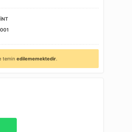
İNT
001
ne temin
edilememektedir
.