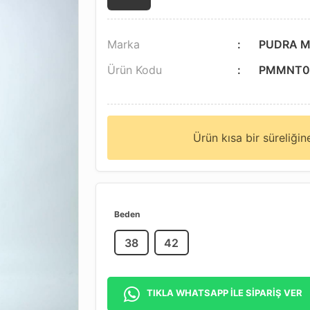
Marka
PUDRA M
Ürün Kodu
PMMNT0
Ürün kısa bir süreliği
Beden
38
42
TIKLA WHATSAPP İLE SİPARİŞ VER