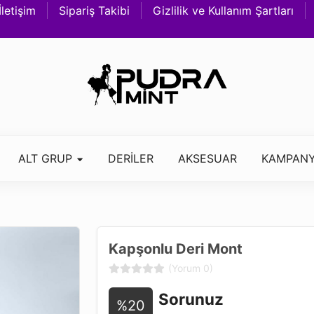
İletişim
Sipariş Takibi
Gizlilik ve Kullanım Şartları
ALT GRUP
DERİLER
AKSESUAR
KAMPANY
Kapşonlu Deri Mont
(Yorum 0)
Sorunuz
%20