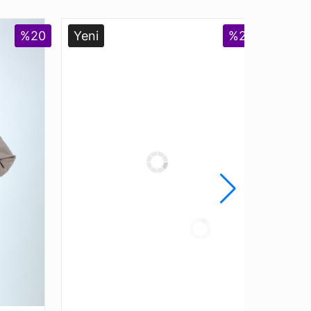
%20
Yeni
%25
Yeni