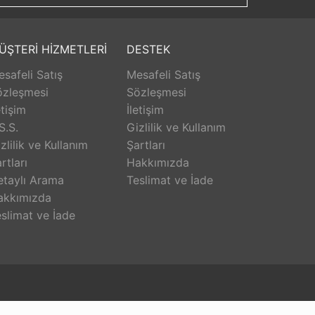
cıyla sürekli aktiviteler düzenleyerek eğitim
dirilmiş takım ruhunu sürekli zinde tutmak. •
ÜŞTERİ HİZMETLERİ
DESTEK
safeli Satış
Mesafeli Satış
özleşmesi
Sözleşmesi
etişim
İletişim
S.S.
Gizlilik ve Kullanım
zlilik ve Kullanım
Şartları
rtları
Hakkımızda
etaylı Arama
Teslimat ve İade
akkımızda
slimat ve İade