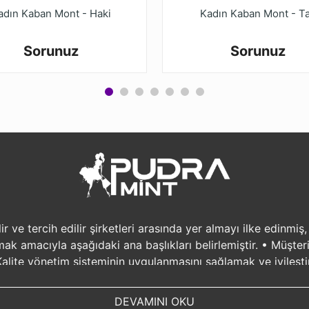
adın Kaban Mont - Haki
Kadın Kaban Mont - T
Sorunuz
Sorunuz
 ve tercih edilir şirketleri arasında yer almayı ilke edinmiş
lamak amacıyla aşağıdaki ana başlıkları belirlemiştir. • Müşt
lite yönetim sisteminin uygulanmasını sağlamak ve iyileşti
 oluşturulmasını, • Örme kumaş boya ve apre fabrikamızı hizm
ığı arttırmak • Sürekli gelişimi sağlamak ve bunu yaparken i
DEVAMINI OKU