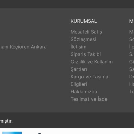
vence altına almak, bağlılığını ve memnuniyetini artırmak ama
ilkesi doğrultusunda bilgi, sorumluluk paylaşımı ile yetkilen
tirmeyi amaçlamaktayız.
KURUMSAL
M
Mesafeli Satış
Me
Sözleşmesi
S
anı Keçiören Ankara
İletişim
İl
Sipariş Takibi
S.
Gizlilik ve Kullanım
Gi
Şartları
Şa
Kargo ve Taşıma
D
Bilgileri
H
Hakkımızda
Te
Teslimat ve İade
mıştır.