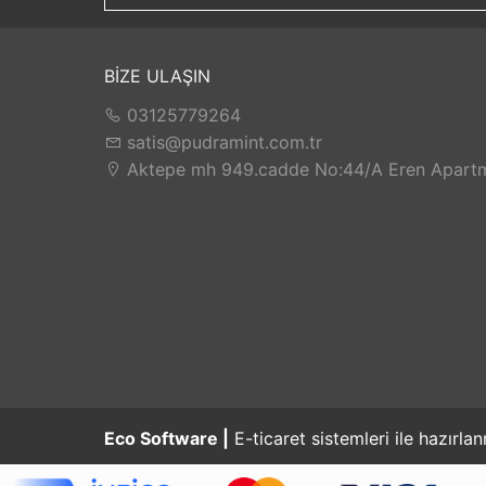
sağlığını, güvenliğini, bugününü ve yarınını gü
ve bireysel gelişimini artırmak, şeffaf yönetim 
Müşterilerimiz ile işbirliğini her fırsatta geliş
BİZE ULAŞIN
03125779264
satis@pudramint.com.tr
Aktepe mh 949.cadde No:44/A Eren Apartm
Eco Software |
E-ticaret sistemleri ile hazırlan