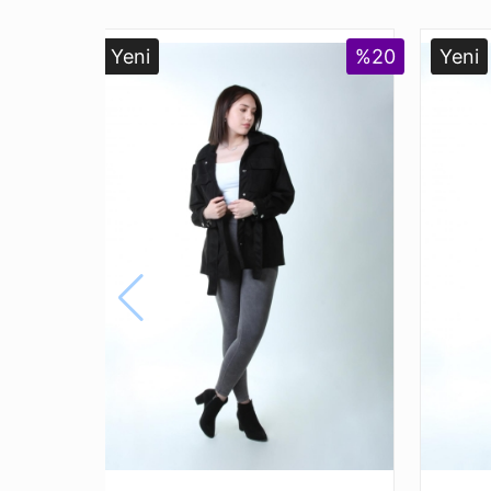
Yeni
%20
Yeni