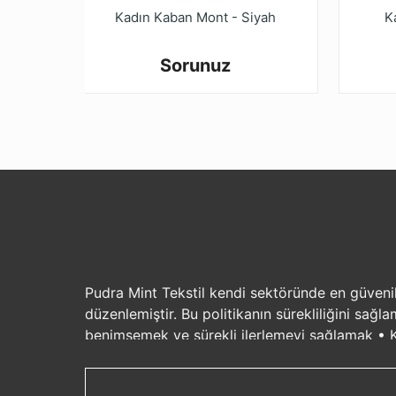
Kadın Kaban Mont - Siyah
K
Sorunuz
Pudra Mint Tekstil kendi sektöründe en güvenilir
düzenlemiştir. Bu politikanın sürekliliğini sağ
benimsemek ve sürekli ilerlemeyi sağlamak • Ka
için gerekli kaynağın ayrılması ve iş planının
söz sahibi sanayi kuruluşları arasında tanınırl