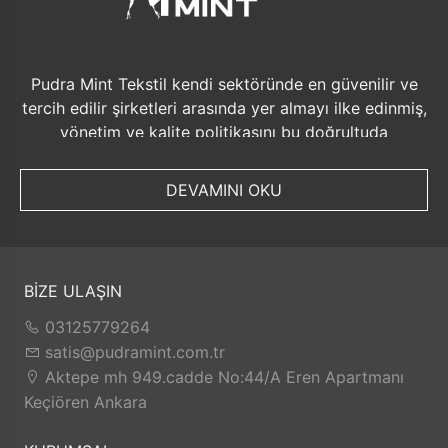
Pudra Mint Tekstil kendi sektöründe en güvenilir ve
tercih edilir şirketleri arasında yer almayı ilke edinmiş,
yönetim ve kalite politikasını bu doğrultuda
düzenlemiştir. Bu politikanın sürekliliğini sağlamak
amacıyla aşağıdaki ana başlıkları belirlemiştir. •
DEVAMINI OKU
Müşteri memnuniyeti odaklı yönetim sistemini
benimsemek ve sürekli ilerlemeyi sağlamak • Kalite
yönetim sisteminin uygulanmasını sağlamak ve
iyileştirme projelerinin zamanında gerçekleştirilmesi
BİZE ULAŞIN
için gerekli kaynağın ayrılması ve iş planının
oluşturulmasını, • Örme kumaş boya ve apre
03125779264
fabrikamızı hizmet ve kalite bakımından uluslar arası
satis@pudramint.com.tr
boyutta söz sahibi sanayi kuruluşları arasında
Aktepe mh 949.cadde No:44/A Eren Apartmanı
tanınırlığı arttırmak • Sürekli gelişimi sağlamak ve
Keçiören Ankara
bunu yaparken insana ve çevreye saygılı olmak •
Çalışanlarının sağlığını, güvenliğini, bugününü ve