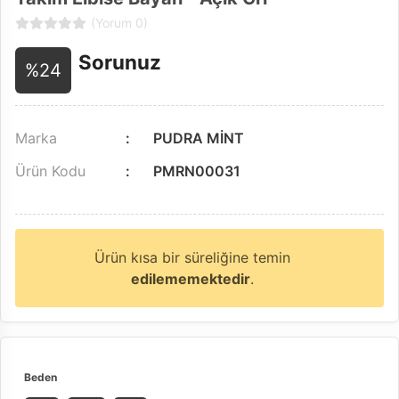
(Yorum 0)
Sorunuz
%24
Marka
PUDRA MİNT
Ürün Kodu
PMRN00031
Ürün kısa bir süreliğine temin
edilememektedir
.
Beden