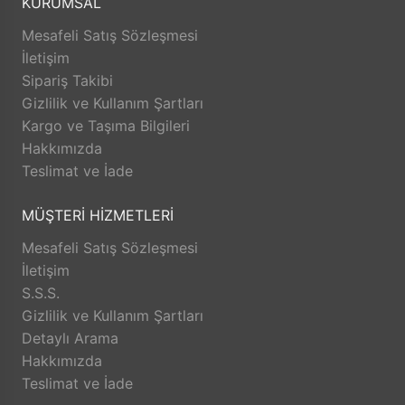
KURUMSAL
yarınını güvence altına almak, bağlılığını ve
Mesafeli Satış Sözleşmesi
memnuniyetini artırmak amacıyla sürekli aktiviteler
İletişim
düzenleyerek eğitim ve bireysel gelişimini artırmak,
Sipariş Takibi
şeffaf yönetim ilkesi doğrultusunda bilgi, sorumluluk
Gizlilik ve Kullanım Şartları
paylaşımı ile yetkilendirilmiş takım ruhunu sürekli
Kargo ve Taşıma Bilgileri
zinde tutmak. • Müşterilerimiz ile işbirliğini her
Hakkımızda
fırsatta geliştirmeyi amaçlamaktayız.
Teslimat ve İade
MÜŞTERİ HİZMETLERİ
Mesafeli Satış Sözleşmesi
İletişim
S.S.S.
Gizlilik ve Kullanım Şartları
Detaylı Arama
Hakkımızda
Teslimat ve İade