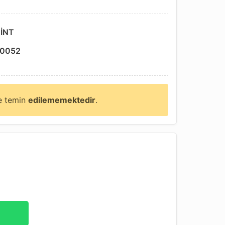
İNT
0052
ne temin
edilememektedir
.