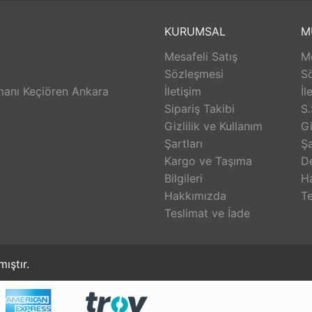
ilkesi doğrultusunda bilgi, sorumluluk paylaşımı ile yetkilen
tirmeyi amaçlamaktayız.
KURUMSAL
M
Mesafeli Satış
Me
Sözleşmesi
S
anı Keçiören Ankara
İletişim
İl
Sipariş Takibi
S.
Gizlilik ve Kullanım
Gi
Şartları
Şa
Kargo ve Taşıma
D
Bilgileri
H
Hakkımızda
Te
Teslimat ve İade
mıştır.