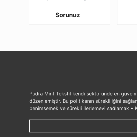
Sorunuz
Pudra Mint Tekstil kendi sektöründe en güvenilir
düzenlemiştir. Bu politikanın sürekliliğini sağ
benimsemek ve sürekli ilerlemeyi sağlamak • Ka
için gerekli kaynağın ayrılması ve iş planının
söz sahibi sanayi kuruluşları arasında tanınırl
sağlığını, güvenliğini, bugününü ve yarınını gü