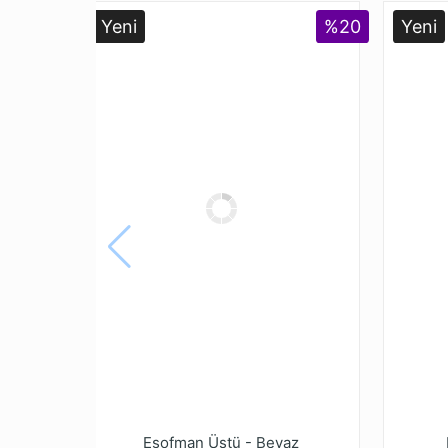
Yeni
%20
Yeni
Eşofman Üstü - Beyaz