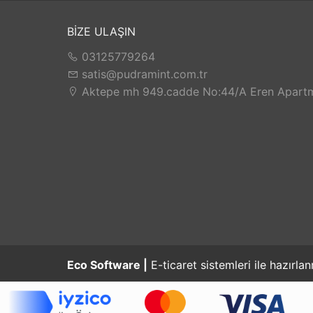
ve bireysel gelişimini artırmak, şeffaf yönetim 
Müşterilerimiz ile işbirliğini her fırsatta geliş
BİZE ULAŞIN
03125779264
satis@pudramint.com.tr
Aktepe mh 949.cadde No:44/A Eren Apartm
Eco Software |
E-ticaret sistemleri ile hazırlan