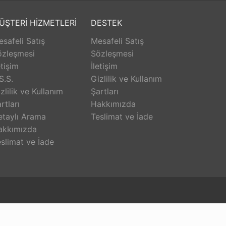
dirilmiş takım ruhunu sürekli zinde tutmak. •
ÜŞTERİ HİZMETLERİ
DESTEK
safeli Satış
Mesafeli Satış
özleşmesi
Sözleşmesi
etişim
İletişim
S.S.
Gizlilik ve Kullanım
zlilik ve Kullanım
Şartları
rtları
Hakkımızda
etaylı Arama
Teslimat ve İade
akkımızda
slimat ve İade