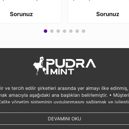
Sorunuz
Sorunuz
 ve tercih edilir şirketleri arasında yer almayı ilke edinmiş
lamak amacıyla aşağıdaki ana başlıkları belirlemiştir. • Müşt
lite yönetim sisteminin uygulanmasını sağlamak ve iyileşti
 oluşturulmasını, • Örme kumaş boya ve apre fabrikamızı hizm
ığı arttırmak • Sürekli gelişimi sağlamak ve bunu yaparken i
DEVAMINI OKU
vence altına almak, bağlılığını ve memnuniyetini artırmak ama