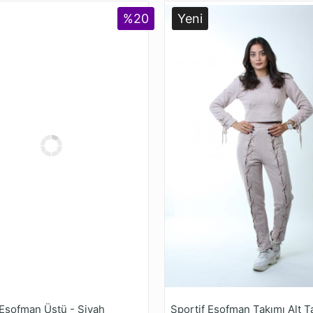
%20
Yeni
Eşofman Üstü - Siyah