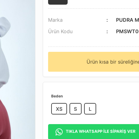
Marka
PUDRA M
Ürün Kodu
PMSWT0
Ürün kısa bir süreliği
Beden
XS
S
L
TIKLA WHATSAPP İLE SİPARİŞ VER