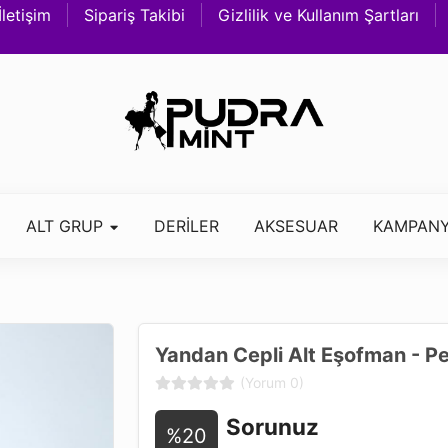
İletişim
Sipariş Takibi
Gizlilik ve Kullanım Şartları
ALT GRUP
DERİLER
AKSESUAR
KAMPANY
Yandan Cepli Alt Eşofman - 
(Yorum 0)
Sorunuz
%20