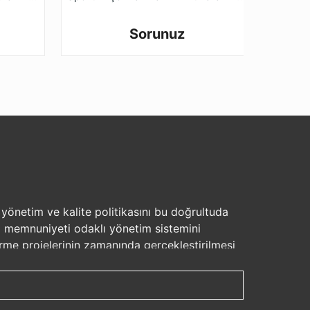
Sorunuz
, yönetim ve kalite politikasını bu doğrultuda
eri memnuniyeti odaklı yönetim sistemini
rme projelerinin zamanında gerçekleştirilmesi
et ve kalite bakımından uluslar arası boyutta
nsana ve çevreye saygılı olmak • Çalışanlarının
cıyla sürekli aktiviteler düzenleyerek eğitim