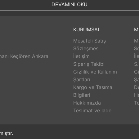
ığı arttırmak • Sürekli gelişimi sağlamak ve bunu yaparken i
DEVAMINI OKU
vence altına almak, bağlılığını ve memnuniyetini artırmak ama
ilkesi doğrultusunda bilgi, sorumluluk paylaşımı ile yetkilen
tirmeyi amaçlamaktayız.
KURUMSAL
M
Mesafeli Satış
Me
Sözleşmesi
S
anı Keçiören Ankara
İletişim
İl
Sipariş Takibi
S.
Gizlilik ve Kullanım
Gi
Şartları
Şa
Kargo ve Taşıma
D
Bilgileri
H
Hakkımızda
Te
Teslimat ve İade
mıştır.