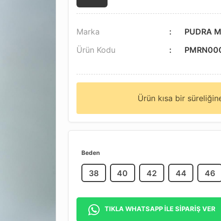
Marka
PUDRA M
Ürün Kodu
PMRN00
Ürün kısa bir süreliği
Beden
38
40
42
44
46
TIKLA WHATSAPP İLE SİPARİŞ VER