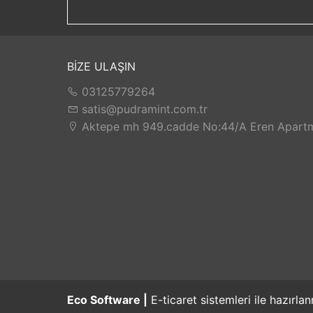
söz sahibi sanayi kuruluşları arasında tanınırl
sağlığını, güvenliğini, bugününü ve yarınını gü
ve bireysel gelişimini artırmak, şeffaf yönetim 
Müşterilerimiz ile işbirliğini her fırsatta geliş
BİZE ULAŞIN
03125779264
satis@pudramint.com.tr
Aktepe mh 949.cadde No:44/A Eren Apartm
Eco Software |
E-ticaret sistemleri ile hazırlan