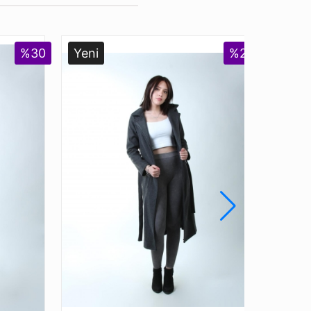
%30
Yeni
%27
Yeni