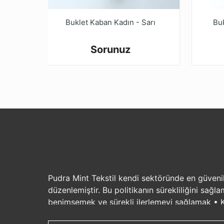
Buklet Kaban Kadın - Sarı
Bu
Sorunuz
Pudra Mint Tekstil kendi sektöründe en güvenilir
düzenlemiştir. Bu politikanın sürekliliğini sağ
benimsemek ve sürekli ilerlemeyi sağlamak • Ka
için gerekli kaynağın ayrılması ve iş planının