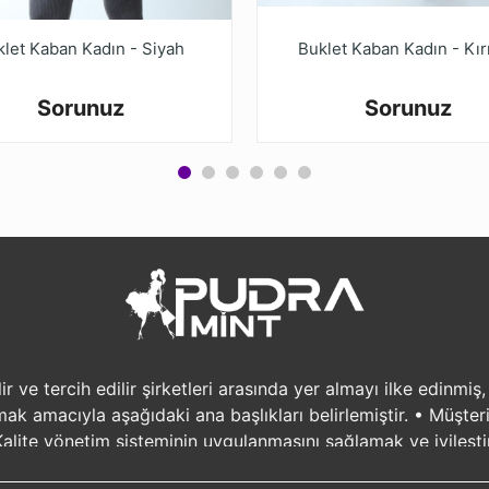
klet Kaban Kadın - Siyah
Buklet Kaban Kadın - Kır
Sorunuz
Sorunuz
 ve tercih edilir şirketleri arasında yer almayı ilke edinmiş
lamak amacıyla aşağıdaki ana başlıkları belirlemiştir. • Müşt
lite yönetim sisteminin uygulanmasını sağlamak ve iyileşti
 oluşturulmasını, • Örme kumaş boya ve apre fabrikamızı hizm