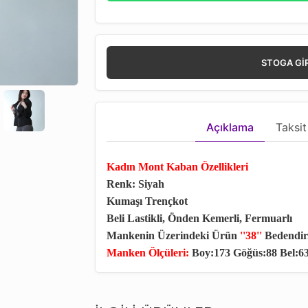
STOGA GI
Açıklama
Taksit
Kadın Mont Kaban Özellikleri
Renk: Siyah
Kumaşı Trençkot
Beli Lastikli, Önden Kemerli, Fermuarlı
Mankenin Üzerindeki Ürün
''38''
Bedendir
Manken Ölçüleri:
Boy:173 Göğüs:88 Bel:6