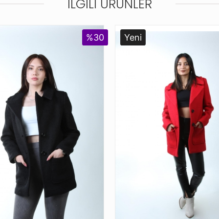
İLGILI ÜRÜNLER
%30
Yeni