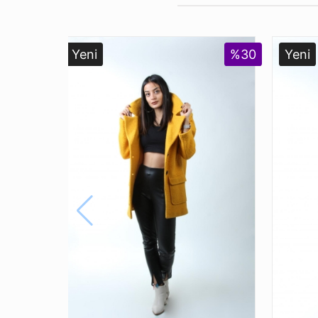
Yeni
%30
Yeni