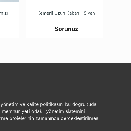
mızı
Kemerli Uzun Kaban - Siyah
Ke
Sorunuz
, yönetim ve kalite politikasını bu doğrultuda
eri memnuniyeti odaklı yönetim sistemini
rme projelerinin zamanında gerçekleştirilmesi
et ve kalite bakımından uluslar arası boyutta