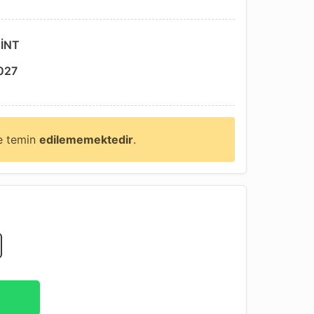
İNT
027
ne temin
edilememektedir
.