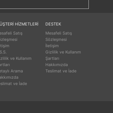
nsana ve çevreye saygılı olmak • Çalışanlarının
cıyla sürekli aktiviteler düzenleyerek eğitim
dirilmiş takım ruhunu sürekli zinde tutmak. •
ÜŞTERİ HİZMETLERİ
DESTEK
safeli Satış
Mesafeli Satış
özleşmesi
Sözleşmesi
etişim
İletişim
S.S.
Gizlilik ve Kullanım
zlilik ve Kullanım
Şartları
rtları
Hakkımızda
etaylı Arama
Teslimat ve İade
akkımızda
slimat ve İade