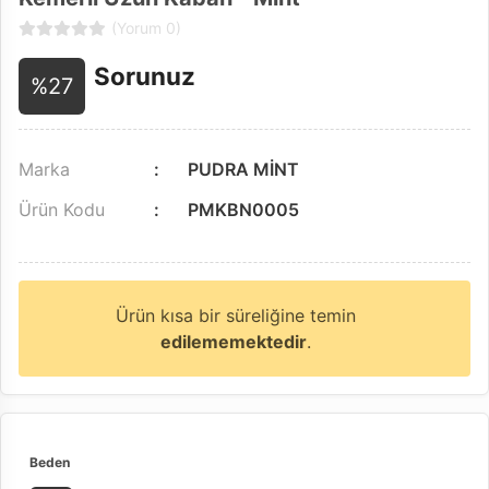
(Yorum 0)
Sorunuz
%27
Marka
PUDRA MİNT
Ürün Kodu
PMKBN0005
Ürün kısa bir süreliğine temin
edilememektedir
.
Beden