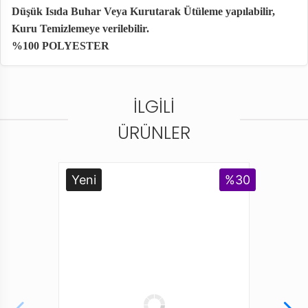
Düşük Isıda Buhar Veya Kurutarak Ütüleme yapılabilir,
Kuru Temizlemeye verilebilir.
%100 POLYESTER
Manken Ölçüleri:
Boy:1,66 Kilo: 49 Göğüş: 77 Bel: 58 Basen:
83
NOT: Konsept çekimlerinde renkler ışık farklılığından dolayı bazı ürünlerde
İLGILI
değişiklik gösterebilir.
ÜRÜNLER
Yeni
%30