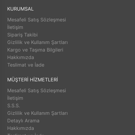
Çalışanlarının sağlığını, güvenliğini, bugününü ve
KURUMSAL
yarınını güvence altına almak, bağlılığını ve
Mesafeli Satış Sözleşmesi
memnuniyetini artırmak amacıyla sürekli aktiviteler
İletişim
düzenleyerek eğitim ve bireysel gelişimini artırmak,
Sipariş Takibi
şeffaf yönetim ilkesi doğrultusunda bilgi, sorumluluk
Gizlilik ve Kullanım Şartları
paylaşımı ile yetkilendirilmiş takım ruhunu sürekli
Kargo ve Taşıma Bilgileri
zinde tutmak. • Müşterilerimiz ile işbirliğini her
Hakkımızda
fırsatta geliştirmeyi amaçlamaktayız.
Teslimat ve İade
MÜŞTERİ HİZMETLERİ
Mesafeli Satış Sözleşmesi
İletişim
S.S.S.
Gizlilik ve Kullanım Şartları
Detaylı Arama
Hakkımızda