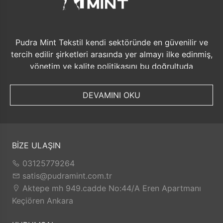
Pudra Mint Tekstil kendi sektöründe en güvenilir ve
tercih edilir şirketleri arasında yer almayı ilke edinmiş,
yönetim ve kalite politikasını bu doğrultuda
düzenlemiştir. Bu politikanın sürekliliğini sağlamak
amacıyla aşağıdaki ana başlıkları belirlemiştir. •
DEVAMINI OKU
Müşteri memnuniyeti odaklı yönetim sistemini
benimsemek ve sürekli ilerlemeyi sağlamak • Kalite
yönetim sisteminin uygulanmasını sağlamak ve
iyileştirme projelerinin zamanında gerçekleştirilmesi
BİZE ULAŞIN
için gerekli kaynağın ayrılması ve iş planının
oluşturulmasını, • Örme kumaş boya ve apre
03125779264
fabrikamızı hizmet ve kalite bakımından uluslar arası
satis@pudramint.com.tr
boyutta söz sahibi sanayi kuruluşları arasında
Aktepe mh 949.cadde No:44/A Eren Apartmanı
tanınırlığı arttırmak • Sürekli gelişimi sağlamak ve
Keçiören Ankara
bunu yaparken insana ve çevreye saygılı olmak •
Çalışanlarının sağlığını, güvenliğini, bugününü ve