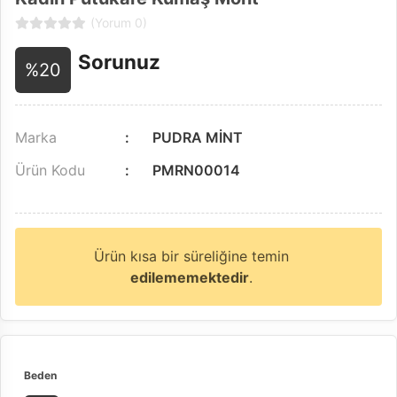
(Yorum 0)
Sorunuz
%20
Marka
PUDRA MİNT
Ürün Kodu
PMRN00014
Ürün kısa bir süreliğine temin
edilememektedir
.
Beden