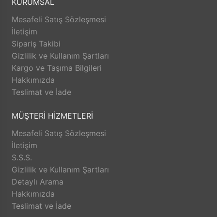
KURUMSAL
yarınını güvence altına almak, bağlılığını ve
Mesafeli Satış Sözleşmesi
memnuniyetini artırmak amacıyla sürekli aktiviteler
İletişim
düzenleyerek eğitim ve bireysel gelişimini artırmak,
Sipariş Takibi
şeffaf yönetim ilkesi doğrultusunda bilgi, sorumluluk
Gizlilik ve Kullanım Şartları
paylaşımı ile yetkilendirilmiş takım ruhunu sürekli
Kargo ve Taşıma Bilgileri
zinde tutmak. • Müşterilerimiz ile işbirliğini her
Hakkımızda
fırsatta geliştirmeyi amaçlamaktayız.
Teslimat ve İade
MÜŞTERİ HİZMETLERİ
Mesafeli Satış Sözleşmesi
İletişim
S.S.S.
Gizlilik ve Kullanım Şartları
Detaylı Arama
Hakkımızda
Teslimat ve İade